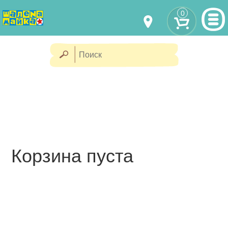
0
МОДЕЛИ ОДЕЖДЫ
(067) 011 0404
Viber
(067) 544 6226
Viber
НАШИ РАБОТЫ
shalena@mayka.dp.ua
КАК КУПИТЬ
г.Днепр, ул. Ярослава Мудрого, 68
КАК НАС НАЙТИ
Посмотреть на карте
Корзина пуста
ПОЛНАЯ ВЕРСИЯ САЙТА
Отправка по Украине каждый
день