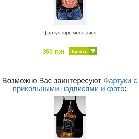
фартук торс мегакачок
350 грн
Купить
Возможно Ваc заинтересуют
Фартуки с
прикольными надписями и фото
: