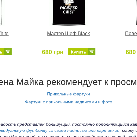
hite
Мастер Шеф Black
Пове
680 грн
680
ь
Купить
на Майка рекомендует к просм
Прикольные фартуки
Фартуки с прикольными надписями и фото
а радость представлен большущий, постоянно пополняющийся
ка
ивидуальную футболку со своей надписью или картинкой
, майку
ение Ваших идей, на материализацию футболок и чашек Вашей