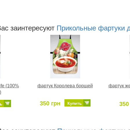
аc заинтересуют
Прикольные фартуки 
ife (100%
фартук Королева борщей
фартук же
)
350 грн
350
Купить
ь