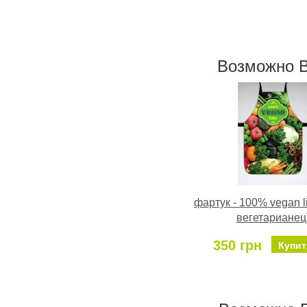
Возможно В
фартук - 100% vegan l
вегетарианец
350 грн
Купит