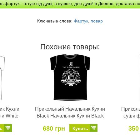
ть фартук - готую від душі, з душею, для душі! в Днепре, доставка п
Ключевые слова:
Фартук
,
повар
Похожие товары:
ик Кухни
Прикольный Начальник Кухни
Прикол
ни White
Black Начальник Кухни Black
суши ф
680 грн
350
ь
Купить