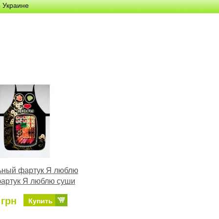
о Украине
ьный фартук Я люблю
артук Я люблю суши
 грн
Купить