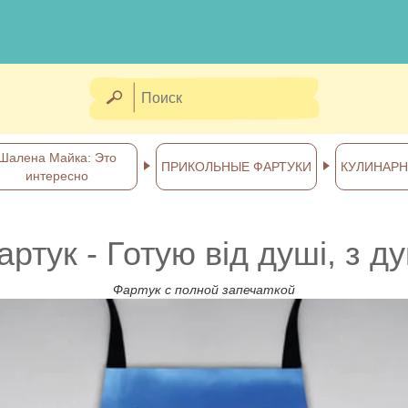
Шалена Майка: Это
ПРИКОЛЬНЫЕ ФАРТУКИ
КУЛИНАР
интересно
тук - Готую від душі, з д
Фартук с полной запечаткой