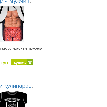
для мужчин
:
гаторс красные труселя
 грн
Купить
и кулинаров
: