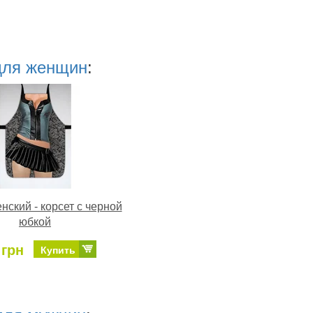
для женщин
:
нский - корсет с черной
юбкой
 грн
Купить