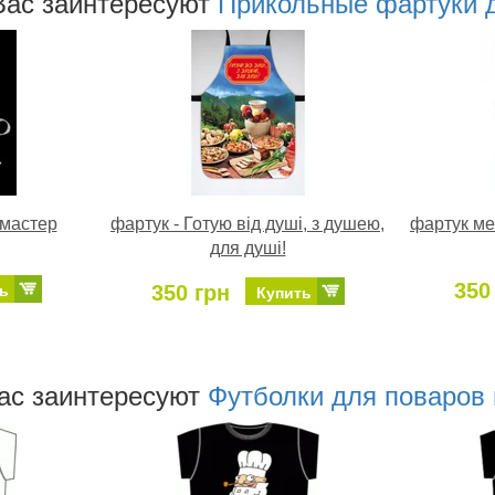
Ваc заинтересуют
Прикольные фартуки 
 мастер
фартук - Готую від душі, з душею,
фартук ме
для душі!
350
350 грн
ь
Купить
аc заинтересуют
Футболки для поваров 