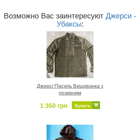
Возможно Ваc заинтересуют
Джерси -
Убаксы
:
Джерсі Піксель Вишиванка з
позивним
1 350 грн
Купить