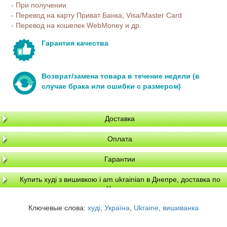
- При получении
- Перевод на карту Приват Банка, Visa/Master Card
- Перевод на кошелек WebMoney и др.
Гарантия качества
Возврат/замена товара в течение недели (в
случае брака или ошибки с размером)
Доставка
Оплата
Гарантии
Купить худі з вишивкою i am ukrainian в Днепре, доставка по
Украине
Ключевые слова:
худі
,
Україна
,
Ukraine
,
вишиванка