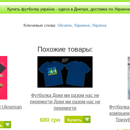
Купить футболку україна - одеса в Днепре, доставка по Украине
Ключевые слова:
Ukraine
,
Украина
,
Україна
Похожие товары:
Футболка Доки ми разом нас не
перемогти Доки ми разом нас не
 Ukrainian
Футболка
перемогти
комірцем
680 грн
Тризуб
Купить
ь