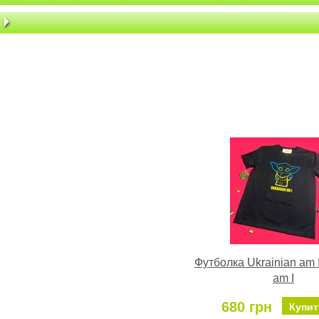
Футболка Ukrainian am I
am I
680 грн
Купит