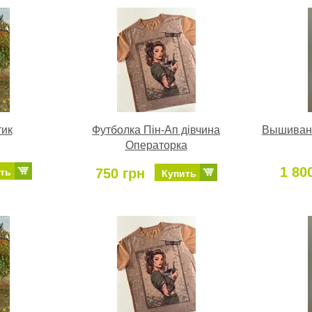
тик
Футболка Пін-Ап дівчина
Вышиванк
Операторка
1 80
750 грн
ть
Купить