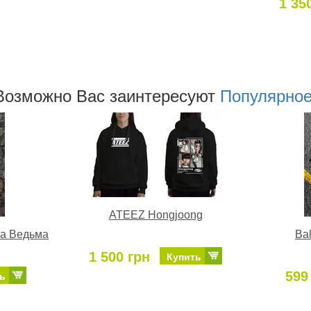
1 35
Возможно Ваc заинтересуют
Популярно
ATEEZ Hongjoong
а Ведьма
Ba
1 500 грн
Купить
599
ь