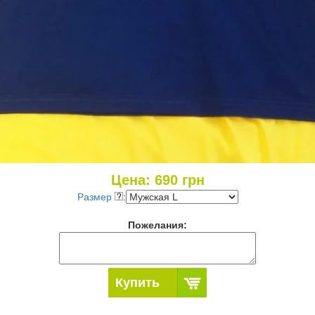
Цена:
690
грн
Размер
:
Пожелания:
Купить