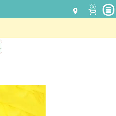
0
МОДЕЛИ ОДЕЖДЫ
(067) 011 0404
Viber
(067) 544 6226
Viber
НАШИ РАБОТЫ
Е
shalena@mayka.dp.ua
КАК КУПИТЬ
г.Днепр, ул. Ярослава Мудрого, 68
КАК НАС НАЙТИ
Посмотреть на карте
ПОЛНАЯ ВЕРСИЯ САЙТА
Отправка по Украине каждый день