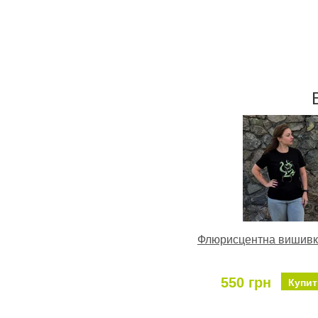
Флюрисцентна вишивк
550 грн
Купит