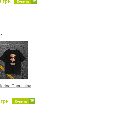
0 грн
Купить
е
:
llerina Capushina
 грн
Купить