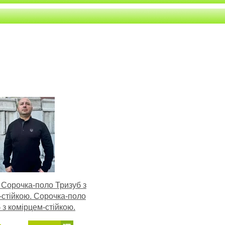
 Сорочка-поло Тризуб з
-стійкою. Сорочка-поло
 з комірцем-стійкою.