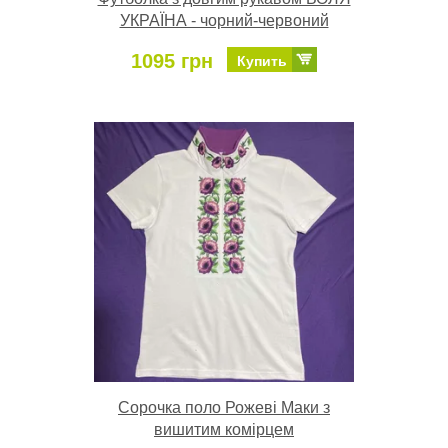
УКРАЇНА - чорний-червоний
1095 грн
Купить
Сорочка поло Рожеві Маки з
вишитим комірцем