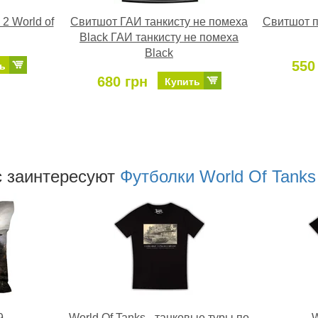
2 World of
Свитшот ГАИ танкисту не помеха
Свитшот п
Black ГАИ танкисту не помеха
Black
550
ь
680 грн
Купить
 заинтересуют
Футболки World Of Tanks
9
World Of Tanks - танковые туры по
W