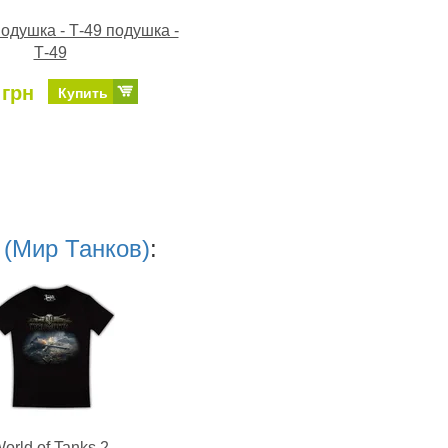
одушка - Т-49 подушка -
Т-49
 грн
Купить
 (Мир Танков)
:
orld of Tanks 2