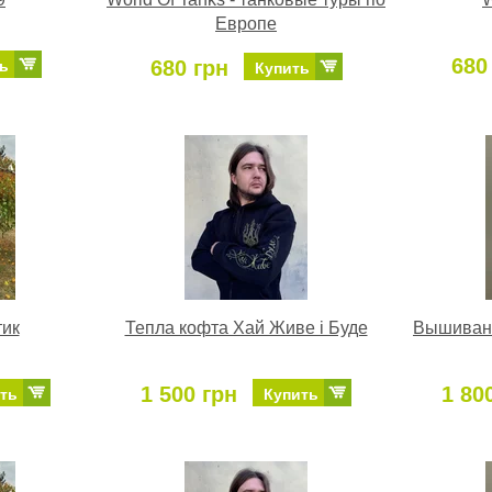
Европе
680
680 грн
ь
Купить
тик
Тепла кофта Хай Живе і Буде
Вышиванк
1 500 грн
1 80
ть
Купить