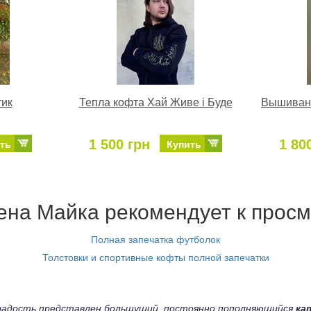
тик
Тепла кофта Хай Живе і Буде
Вышиванк
1 500 грн
1 80
ть
Купить
на Майка рекомендует к просм
Полная запечатка футболок
Толстовки и спортивные кофты полной запечатки
а радость представлен большущий, постоянно пополняющийся
ка