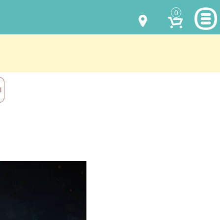
0
МОДЕЛИ ОДЕЖДЫ
(067) 011 0404
Viber
(067) 544 6226
Viber
НАШИ РАБОТЫ
Ы
shalena@mayka.dp.ua
КАК КУПИТЬ
г.Днепр, ул. Ярослава Мудрого, 68
КАК НАС НАЙТИ
Посмотреть на карте
ПОЛНАЯ ВЕРСИЯ САЙТА
Отправка по Украине каждый день