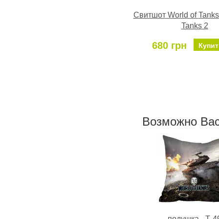
Свитшот World of Tanks 
Tanks 2
680 грн
Купит
Возможно Ваc
подушка - Т-4