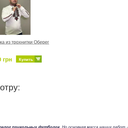
а из трохнитки Оберег
0 грн
Купить
отру:
талог прикольных футболок
. Но основная масса наших работ -