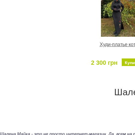
Худи-платье ко
2 300 грн
Купи
Шале
Шалена Майка - это не просто интернет-магазин. Да, всем н