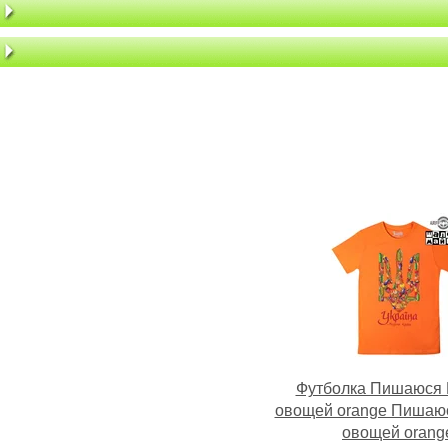
Футболка Пишаюся 
овощей orange Пишаюс
овощей orang