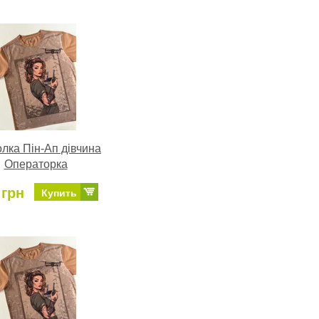
лка Пін-Ап дівчина
Операторка
 грн
Купить