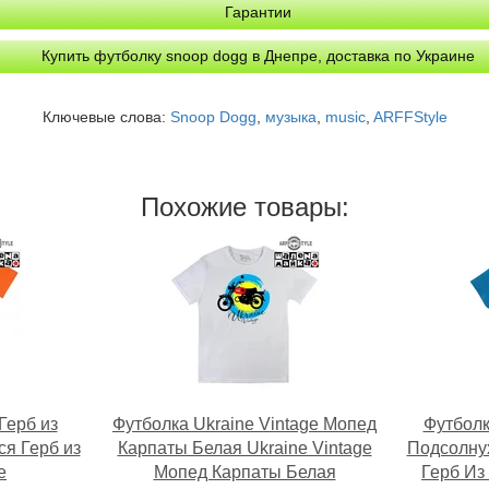
Гарантии
Купить футболку snoop dogg в Днепре, доставка по Украине
Ключевые слова:
Snoop Dogg
,
музыка
,
music
,
ARFFStyle
Похожие товары:
Герб из
Футболка Ukraine Vintage Мопед
Футболк
я Герб из
Карпаты Белая Ukraine Vintage
Подсолнух
e
Мопед Карпаты Белая
Герб Из