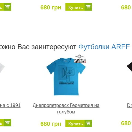
680 грн
680
ь
Купить
ожно Ваc заинтересуют
Футболки ARFF 
на с 1991
Днепропетровск Геометрия на
Dn
голубом
680
680 грн
ь
Купить