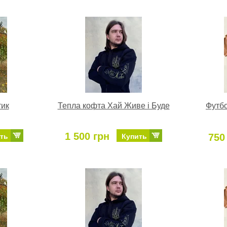
тик
Тепла кофта Хай Живе і Буде
Футбо
1 500 грн
750
ть
Купить