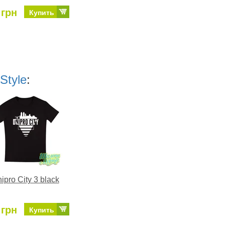
 грн
Купить
Style
:
ipro City 3 black
 грн
Купить