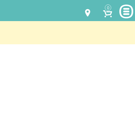
0
МОДЕЛИ ОДЕЖДЫ
(067) 011 0404
Viber
(067) 544 6226
Viber
НАШИ РАБОТЫ
shalena@mayka.dp.ua
КАК КУПИТЬ
г.Днепр, ул. Ярослава Мудрого, 68
КАК НАС НАЙТИ
Посмотреть на карте
ПОЛНАЯ ВЕРСИЯ САЙТА
Отправка по Украине каждый день