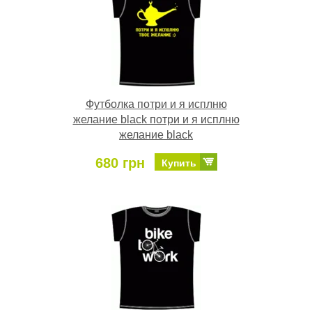
Футболка потри и я исплню
желание black потри и я исплню
желание black
680 грн
Купить