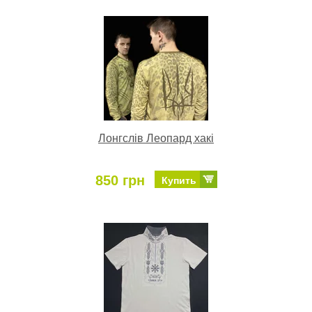
Лонгслів Леопард хакі
850 грн
Купить