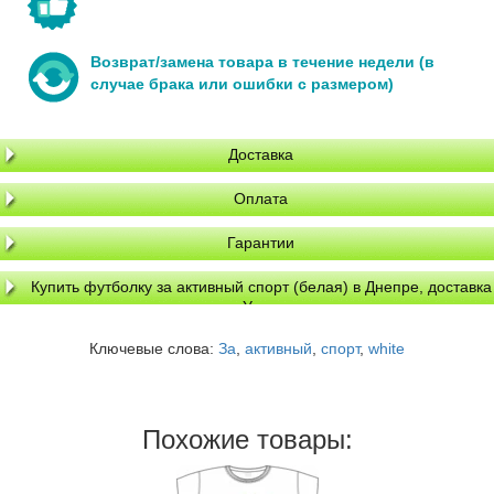
Возврат/замена товара в течение недели (в
случае брака или ошибки с размером)
Доставка
Оплата
Гарантии
Купить футболку за активный спорт (белая) в Днепре, доставка
по Украине
Ключевые слова:
За
,
активный
,
спорт
,
white
Похожие товары: