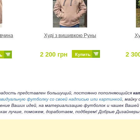
івчина
Худі з вишивкою Руны
Ху
2 200 грн
2 30
Купить
ь
а радость представлен большущий, постоянно пополняющийся
ка
ивидуальную футболку со своей надписью или картинкой
, майку
ение Ваших идей, на материализацию футболок и чашек Вашей
 как лучше, поможем, доработаем, подберем! Добрые Дизайнер