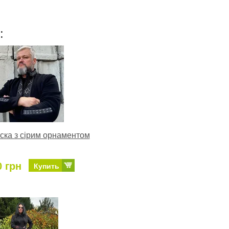
:
ска з сірим орнаментом
0 грн
Купить