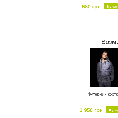
680 грн
Купит
Возм
Футерний кост
1 950 грн
Купи