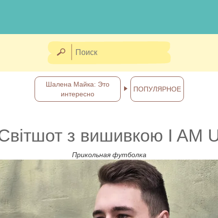
Шалена Майка: Это
ПОПУЛЯРНОЕ
интересно
Світшот з вишивкою I AM
Прикольная футболка