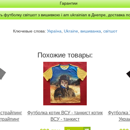
Гарантии
ь футболку світшот з вишивкою i am ukrainian в Днепре, доставка п
Ключевые слова:
Україна
,
Ukraine
,
вишиванка
,
світшот
Похожие товары:
нстрайпинг
Футболка котик ВСУ - танкист котик
Футболка 
трайпинг
ВСУ - танкист
Укра