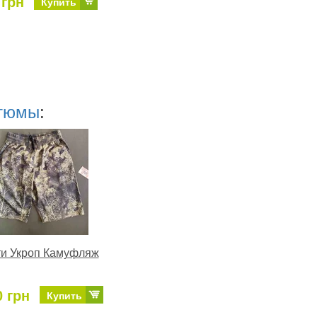
 грн
Купить
стюмы
:
и Укроп Камуфляж
0 грн
Купить