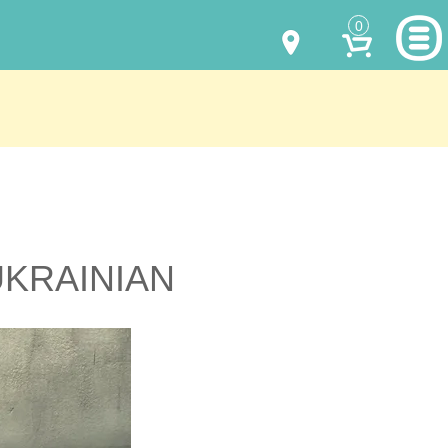
0
МОДЕЛИ ОДЕЖДЫ
(067) 011 0404
Viber
(067) 544 6226
Viber
НАШИ РАБОТЫ
shalena@mayka.dp.ua
КАК КУПИТЬ
г.Днепр, ул. Ярослава Мудрого, 68
КАК НАС НАЙТИ
 UKRAINIAN
Посмотреть на карте
ПОЛНАЯ ВЕРСИЯ САЙТА
Отправка по Украине каждый день