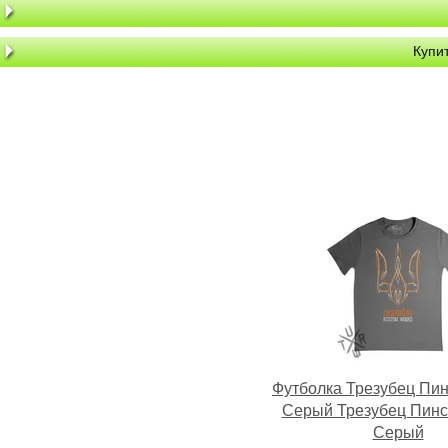
Купит
Футболка Трезубец Пи
Серый Трезубец Пинс
Серый