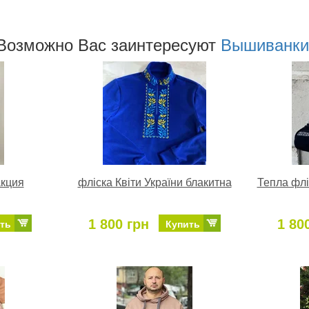
Возможно Ваc заинтересуют
Вышиванки
акция
фліска Квіти України блакитна
Тепла флі
1 800 грн
1 80
ть
Купить