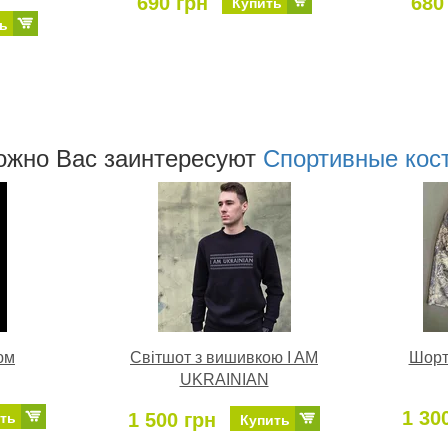
690 грн
680
Купить
ь
ожно Ваc заинтересуют
Спортивные ко
юм
Світшот з вишивкою I AM
Шорт
UKRAINIAN
1 30
1 500 грн
ть
Купить