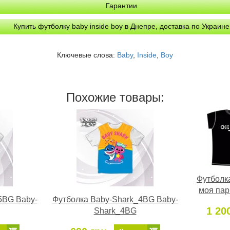
Гарантии
Купить футболку baby inside boy в Днепре, доставка по Украине
Ключевые слова:
Baby
,
Inside
,
Boy
Похожие товары:
Футболка
моя пар
5BG Baby-
Футболка Baby-Shark_4BG Baby-
1 20
Shark_4BG