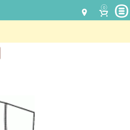
0
МОДЕЛИ ОДЕЖДЫ
(067) 011 0404
Viber
(067) 544 6226
Viber
НАШИ РАБОТЫ
shalena@mayka.dp.ua
КАК КУПИТЬ
г.Днепр, ул. Ярослава Мудрого, 68
КАК НАС НАЙТИ
Посмотреть на карте
ПОЛНАЯ ВЕРСИЯ САЙТА
Отправка по Украине каждый день