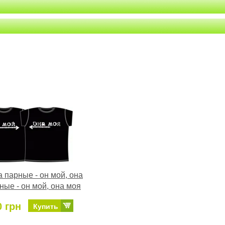
 парные - он мой, она
ные - он мой, она моя
0 грн
Купить