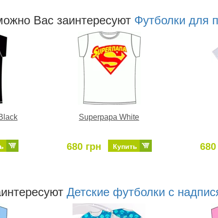
можно Ваc заинтересуют
Футболки для 
Black
Superpapa White
680 грн
680
ь
Купить
аинтересуют
Детские футболки с надпис