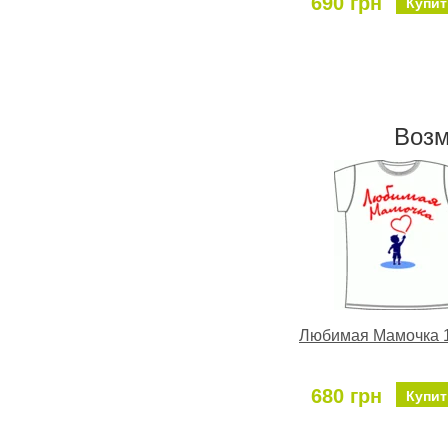
690 грн
Купит
Возм
Любимая Мамочка 1
680 грн
Купит