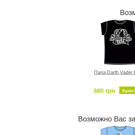
Воз
Папа Darth Vader 
680 грн
Купит
Возможно Ваc з