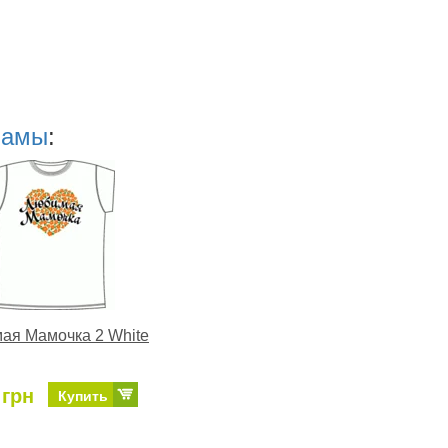
мамы
:
ая Мамочка 2 White
 грн
Купить