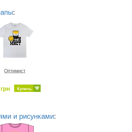
папы
:
Оптимист
 грн
Купить
ями и рисунками
: