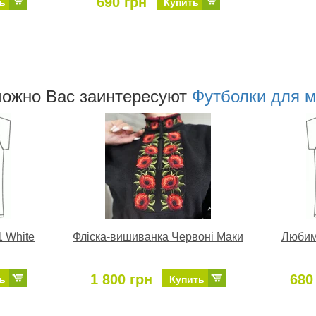
690 грн
ь
Купить
ожно Ваc заинтересуют
Футболки для 
 White
Фліска-вишиванка Червоні Маки
Любим
1 800 грн
680
ь
Купить