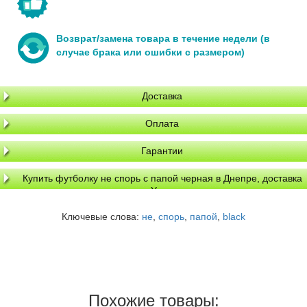
Возврат/замена товара в течение недели (в
случае брака или ошибки с размером)
Доставка
Оплата
Гарантии
Купить футболку не спорь с папой черная в Днепре, доставка
по Украине
Ключевые слова:
не
,
спорь
,
папой
,
black
Похожие товары: