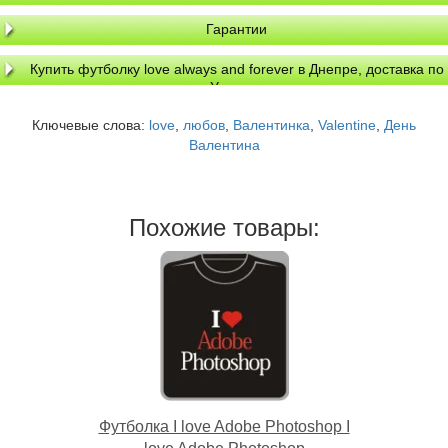
Гарантии
Купить футболку love always and forever в Днепре, доставка по
Украине
Ключевые слова:
love
,
любов
,
Валентинка
,
Valentine
,
День
Валентина
Похожие товары:
Футболка I love Adobe Photoshop I