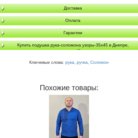
Доставка
Оплата
Гарантии
Купить подушка рука-соломона узоры-35х45 в Днепре,
доставка по Украине
Ключевые слова:
рука
,
ручка
,
Соломон
Похожие товары: