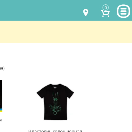
0
МОДЕЛИ ОДЕЖДЫ
(067) 011 0404
Viber
(067) 544 6226
Viber
НАШИ РАБОТЫ
shalena@mayka.dp.ua
КАК КУПИТЬ
ия)
г.Днепр, ул. Ярослава Мудрого, 68
КАК НАС НАЙТИ
Посмотреть на карте
ПОЛНАЯ ВЕРСИЯ САЙТА
Отправка по Украине каждый день
м
Властелин колец черная