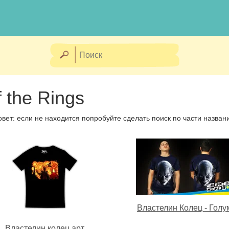
 the Rings
овет: если не находится попробуйте сделать поиск по части назван
Властелин Колец - Голу
Властелин колец арт