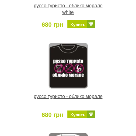
руссо туристо - облико морале
white
680 грн
Купить
руссо туристо - облико морале
680 грн
Купить