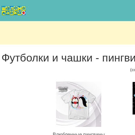
Футболки и чашки - пингв
(с
Влюбленные пингвины