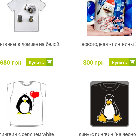
нгвины в домике на белой
новогодняя - пингвины 
680 грн
300 грн
Купить
Купить
пингвин с сердцем white
линукс пингвин (на черно