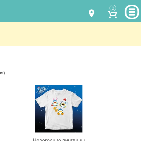
0
МОДЕЛИ ОДЕЖДЫ
(067) 011 0404
Viber
(067) 544 6226
Viber
НАШИ РАБОТЫ
shalena@mayka.dp.ua
КАК КУПИТЬ
ия)
г.Днепр, ул. Ярослава Мудрого, 68
КАК НАС НАЙТИ
Посмотреть на карте
ПОЛНАЯ ВЕРСИЯ САЙТА
Отправка по Украине каждый день
Новогодние пингвины