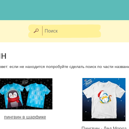
ин
овет: если не находится попробуйте сделать поиск по части назван
пингвин в шарфике
Пингвин - Дед Мороз