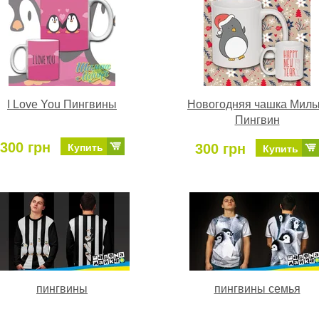
I Love You Пингвины
Новогодняя чашка Мил
Пингвин
300 грн
300 грн
Купить
Купить
пингвины
пингвины семья