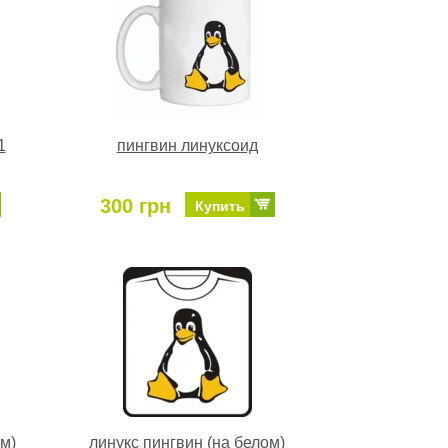
1
пингвин линуксоид
300 грн
Купить
м)
линукс пингвин (на белом)