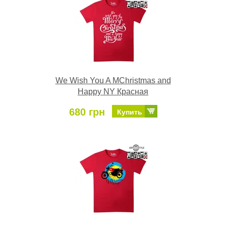
We Wish You A MChristmas and
Happy NY Красная
680 грн
Купить