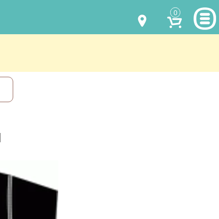
0
МОДЕЛИ ОДЕЖДЫ
(067) 011 0404
Viber
(067) 544 6226
Viber
НАШИ РАБОТЫ
shalena@mayka.dp.ua
КАК КУПИТЬ
г.Днепр, ул. Ярослава Мудрого, 68
КАК НАС НАЙТИ
я
Посмотреть на карте
ПОЛНАЯ ВЕРСИЯ САЙТА
Отправка по Украине каждый день