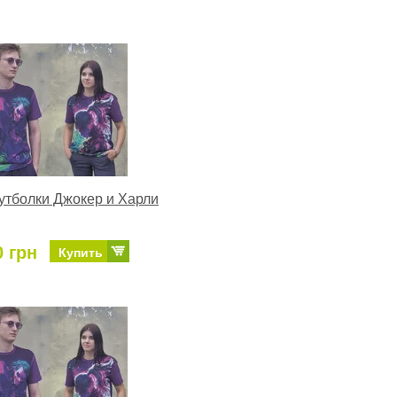
тболки Джокер и Харли
0 грн
Купить