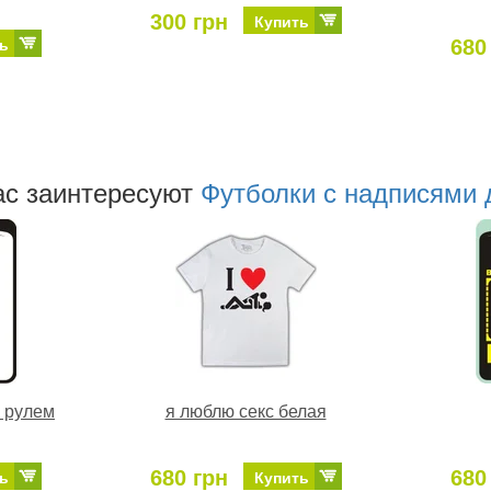
300 грн
Купить
680
ь
аc заинтересуют
Футболки с надписями 
а рулем
я люблю секс белая
680 грн
680
ь
Купить