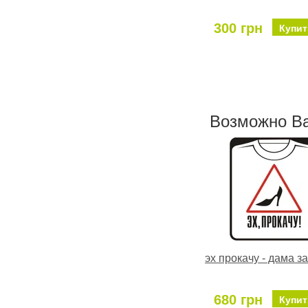
300 грн
Купит
Возможно В
эх прокачу - дама з
680 грн
Купит