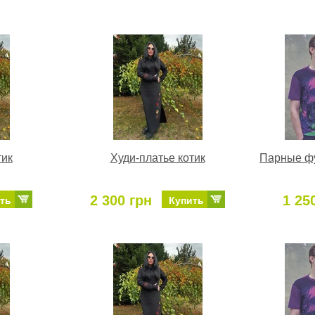
тик
Худи-платье котик
Парные фу
2 300 грн
1 25
ть
Купить