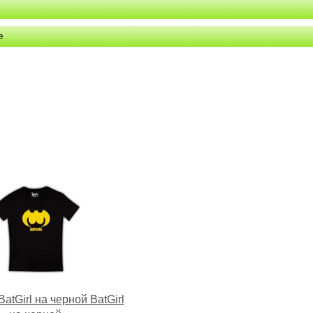
е
atGirl на черной BatGirl