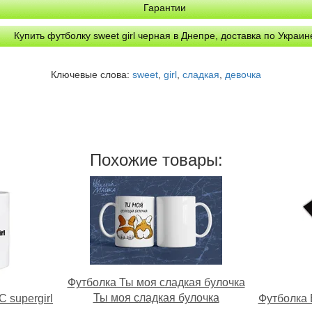
Гарантии
Купить футболку sweet girl черная в Днепре, доставка по Украин
Ключевые слова:
sweet
,
girl
,
сладкая
,
девочка
Похожие товары:
Футболка Ты моя сладкая булочка
Ты моя сладкая булочка
С supergirl
Футболка B