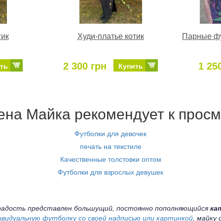
тик
Худи-платье котик
Парные фу
2 300 грн
1 25
ть
Купить
на Майка рекомендует к просм
Футболки для девочек
печать на текстиле
Качественные толстовки оптом
Футболки для взрослых девушек
а радость представлен большущий, постоянно пополняющийся
ка
ивидуальную футболку со своей надписью или картинкой
, майку