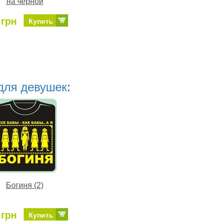
на черной
 грн
Купить
для девушек
:
Богиня (2)
 грн
Купить