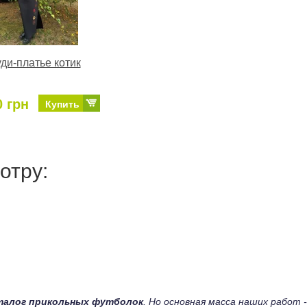
ди-платье котик
0 грн
Купить
отру:
талог прикольных футболок
. Но основная масса наших работ -