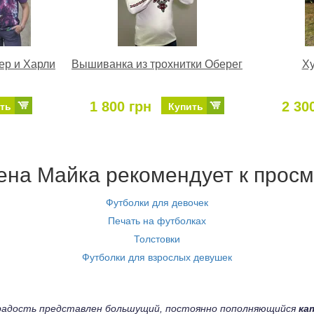
ер и Харли
Вышиванка из трохнитки Оберег
Ху
1 800 грн
2 30
ть
Купить
на Майка рекомендует к просм
Футболки для девочек
Печать на футболках
Толстовки
Футболки для взрослых девушек
а радость представлен большущий, постоянно пополняющийся
ка