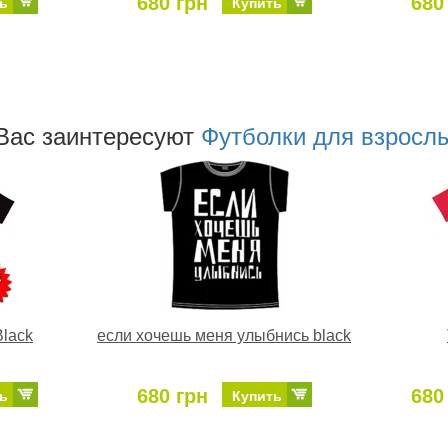
680 грн
680
ь
Купить
Ваc заинтересуют
Футболки для взросл
Black
если хочешь меня улыбнись black
680 грн
680
ь
Купить