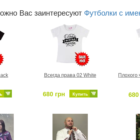
ожно Ваc заинтересуют
Футболки с име
lack
Всегда права 02 White
Плохого 
680 грн
680
ь
Купить