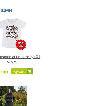
нами
:
человека не назовут 01
White
 грн
Купить