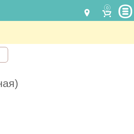
0
МОДЕЛИ ОДЕЖДЫ
(067) 011 0404
Viber
(067) 544 6226
Viber
НАШИ РАБОТЫ
shalena@mayka.dp.ua
КАК КУПИТЬ
г.Днепр, ул. Ярослава Мудрого, 68
КАК НАС НАЙТИ
ная)
Посмотреть на карте
ПОЛНАЯ ВЕРСИЯ САЙТА
Отправка по Украине каждый день