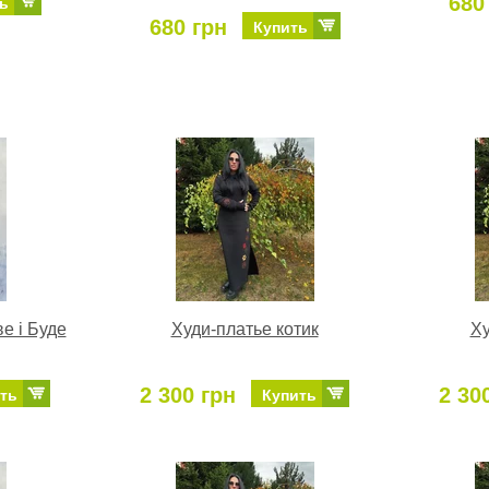
680
ь
680 грн
Купить
е і Буде
Худи-платье котик
Ху
2 300 грн
2 30
ть
Купить