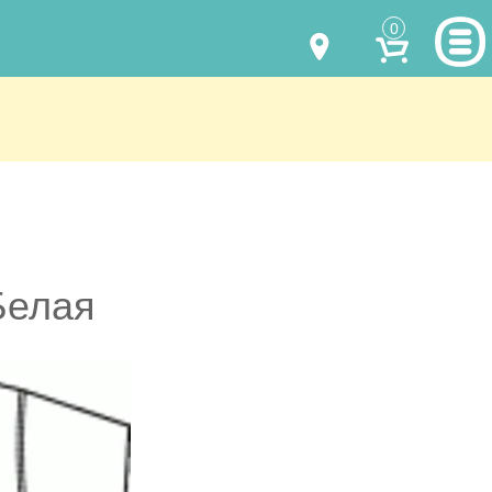
0
МОДЕЛИ ОДЕЖДЫ
(067) 011 0404
Viber
(067) 544 6226
Viber
НАШИ РАБОТЫ
shalena@mayka.dp.ua
КАК КУПИТЬ
г.Днепр, ул. Ярослава Мудрого, 68
КАК НАС НАЙТИ
Белая
Посмотреть на карте
ПОЛНАЯ ВЕРСИЯ САЙТА
Отправка по Украине каждый день