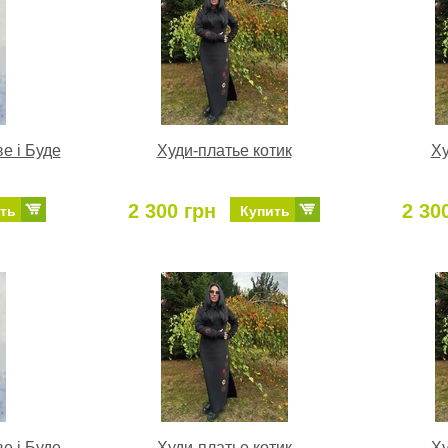
е і Буде
Худи-платье котик
Ху
2 300 грн
2 30
ть
Купить
е і Буде
Худи-платье котик
Ху