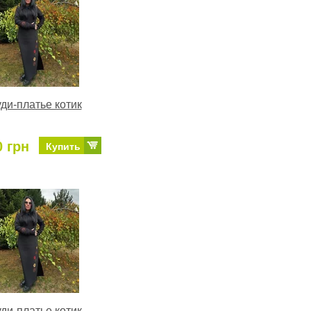
ди-платье котик
0 грн
Купить
ди-платье котик