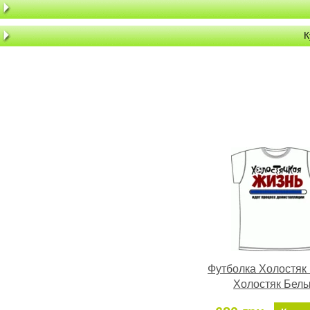
К
Футболка Холостяк
Холостяк Бел