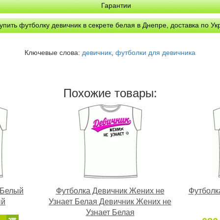
Гарантии
упить футболку девичник в секрете белая в Днепре, доставка по Ук
Ключевые слова:
девичник
,
футболки для девичника
Похожие товары:
 Белый
Футболка Девичник Жених не
Футболк
ый
Узнает Белая Девичник Жених не
Узнает Белая