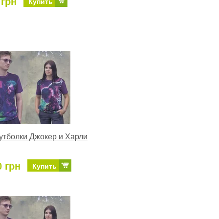
 грн
Купить
тболки Джокер и Харли
0 грн
Купить