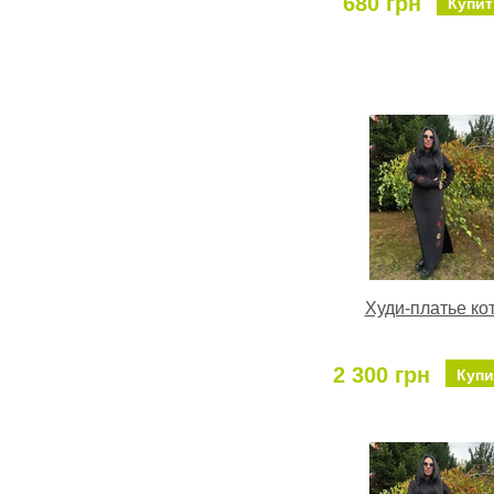
680 грн
Купит
Худи-платье ко
2 300 грн
Купи