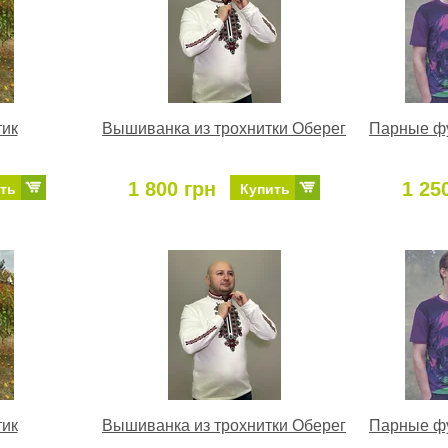
тик
Вышиванка из трохнитки Оберег
Парные фу
1 800 грн
1 25
ть
Купить
тик
Вышиванка из трохнитки Оберег
Парные фу