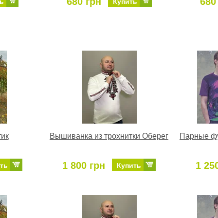
680 грн
680
ь
Купить
тик
Вышиванка из трохнитки Оберег
Парные фу
1 800 грн
1 25
ть
Купить