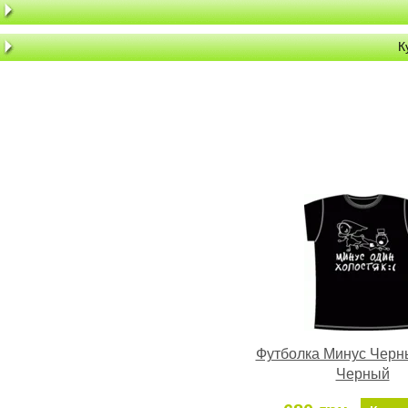
К
Футболка Минус Черн
Черный