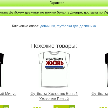
Гарантии
упить футболку девичник не помню белая в Днепре, доставка по У
Ключевые слова:
девичник
,
футболки для девичника
Похожие товары:
ый Минус
Футболка Холостяк Белый
Футболк
Холостяк Белый