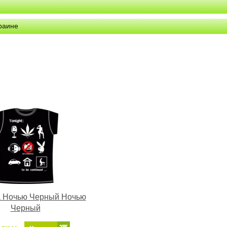
краине
а Ночью Черный Ночью
Черный