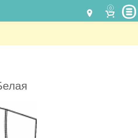
0
МОДЕЛИ ОДЕЖДЫ
(067) 011 0404
Viber
(067) 544 6226
Viber
НАШИ РАБОТЫ
shalena@mayka.dp.ua
КАК КУПИТЬ
г.Днепр, ул. Ярослава Мудрого, 68
КАК НАС НАЙТИ
Белая
Посмотреть на карте
ПОЛНАЯ ВЕРСИЯ САЙТА
Отправка по Украине каждый день