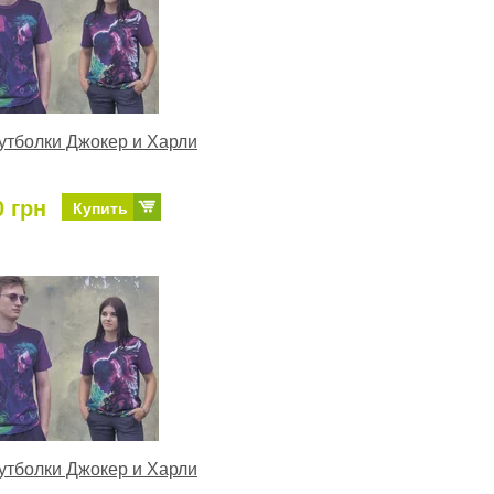
тболки Джокер и Харли
0 грн
Купить
тболки Джокер и Харли