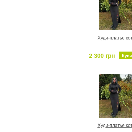
Худи-платье ко
2 300 грн
Купи
Худи-платье ко