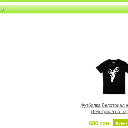
Футболка Велотриал н
Велотриал на че
680 грн
Купит