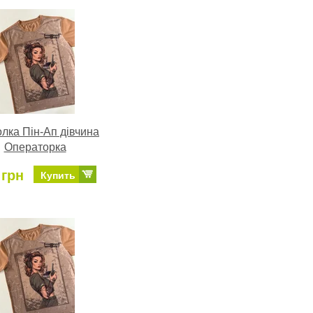
лка Пін-Ап дівчина
Операторка
 грн
Купить