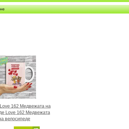
ине
Love 162 Медвежата на
де Love 162 Медвежата
на велосипеде