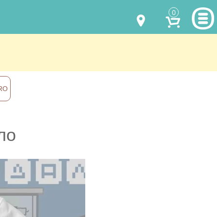
0
МОДЕЛИ ОДЕЖДЫ
(067) 011 0404
Viber
(067) 544 6226
Viber
НАШИ РАБОТЫ
RO
shalena@mayka.dp.ua
КАК КУПИТЬ
г.Днепр, ул. Ярослава Мудрого, 68
КАК НАС НАЙТИ
ло
Посмотреть на карте
ПОЛНАЯ ВЕРСИЯ САЙТА
Отправка по Украине каждый день