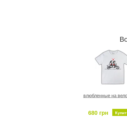
В
влюбленные на вел
680 грн
Купит