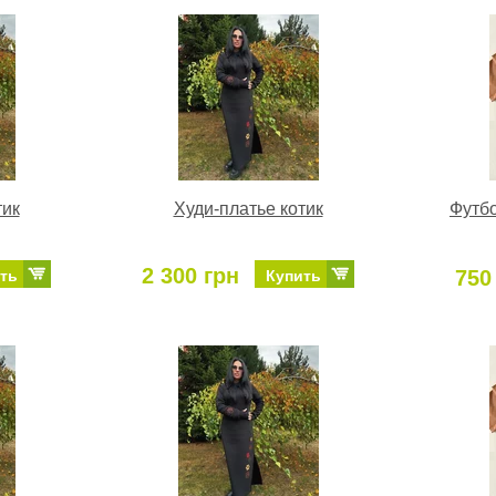
тик
Худи-платье котик
Футбо
2 300 грн
750
ть
Купить