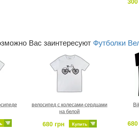
300
озможно Ваc заинтересуют
Футболки Ве
осипеде
велосипед с колесами-сердцами
Bi
на белой
680
680 грн
ь
Купить