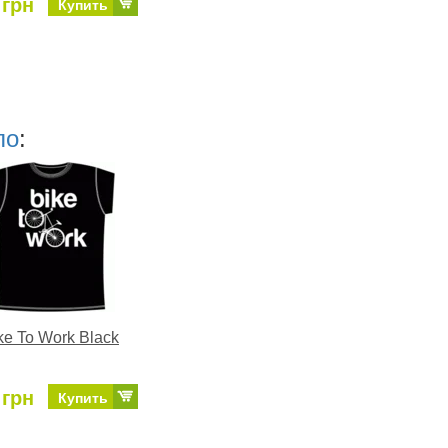
 грн
Купить
ло
:
ke To Work Black
 грн
Купить