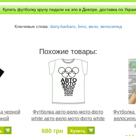
Купить футболку кручу педали на зло в Днепре, доставка по Укра
Ключевые слова:
dany.barbaro
,
bmx
,
вело
,
велосипед
Похожие товары:
а черной
Футболка авто-вело-мото-фото
Футболка 
рной
white авто-вело-мото-фото white
велосипе
680 грн
ь
Купить