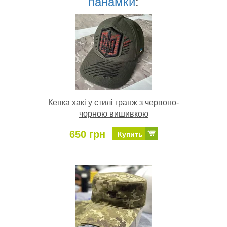
панамки
:
Кепка хакі у стилі гранж з червоно-
чорною вишивкою
650 грн
Купить