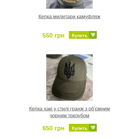
Кепка милитари камуфляж
550 грн
Купить
Кепка хакі у стилі гранж з об'ємним
чорним тризубом
650 грн
Купить