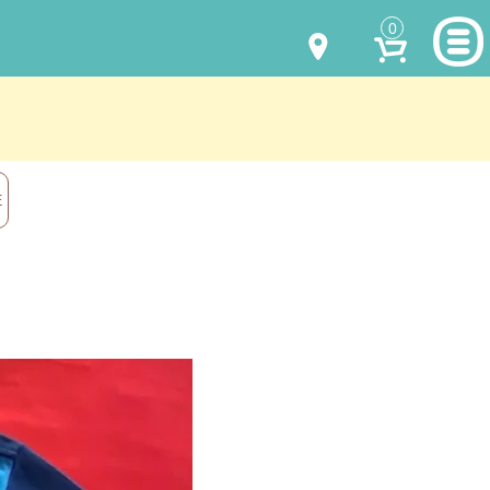
0
МОДЕЛИ ОДЕЖДЫ
(067) 011 0404
Viber
(067) 544 6226
Viber
НАШИ РАБОТЫ
Е
shalena@mayka.dp.ua
КАК КУПИТЬ
г.Днепр, ул. Ярослава Мудрого, 68
КАК НАС НАЙТИ
Посмотреть на карте
ПОЛНАЯ ВЕРСИЯ САЙТА
Отправка по Украине каждый день