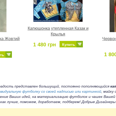
Капюшонка утепленная Казак и
Крылья
ка Жовтий
Червон
1 480 грн
Купить
1 80
ть
а радость представлен большущий, постоянно пополняющийся
ка
ивидуальную футболку со своей надписью или картинкой
, майку
ение Ваших идей, на материализацию футболок и чашек Вашей
 как лучше, поможем, доработаем, подберем! Добрые Дизайнер