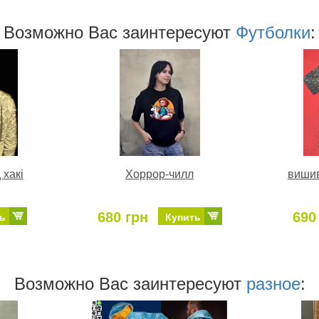
Возможно Ваc заинтересуют
Футболки
:
 хакі
Хоррор-чилл
вишив
680 грн
690
ь
Купить
Возможно Ваc заинтересуют
разное
: