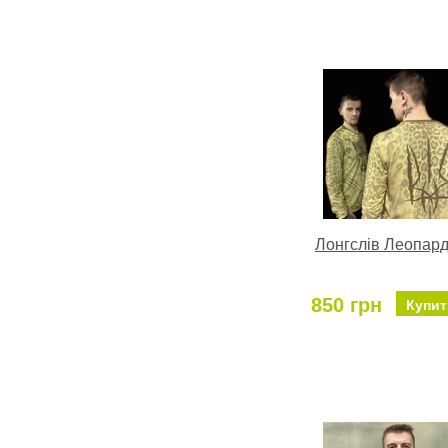
Лонгслів Леопард
850 грн
Купит