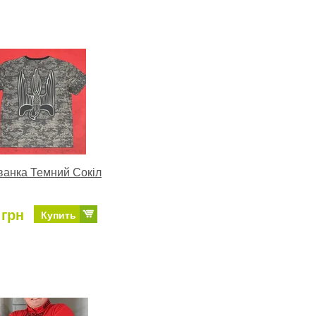
анка Темний Сокіл
 грн
Купить