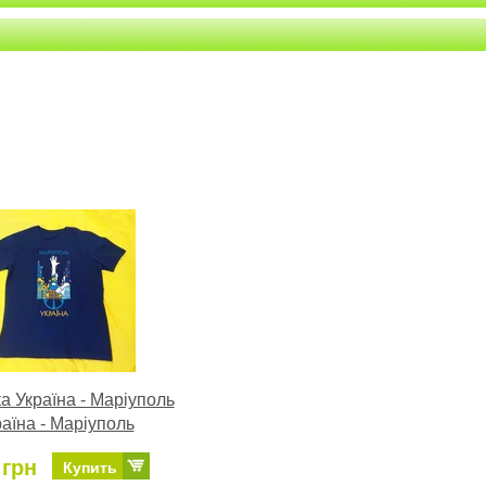
а Україна - Маріуполь
аїна - Маріуполь
 грн
Купить