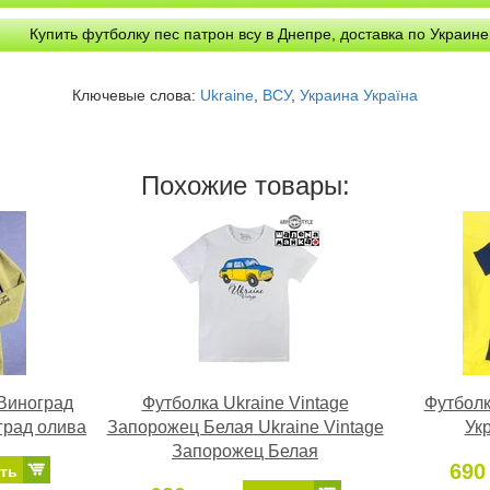
Купить футболку пес патрон всу в Днепре, доставка по Украине
Ключевые слова:
Ukraine
,
ВСУ
,
Украина Україна
Похожие товары:
Виноград
Футболка Ukraine Vintage
Футболк
град олива
Запорожец Белая Ukraine Vintage
Укр
Запорожец Белая
690
ть