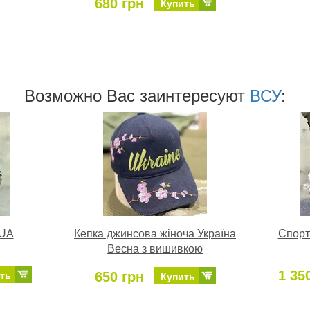
680 грн
Купить
Возможно Ваc заинтересуют
ВСУ
:
 UA
Кепка джинсова жіноча Україна
Спорт
Весна з вишивкою
1 35
650 грн
ть
Купить