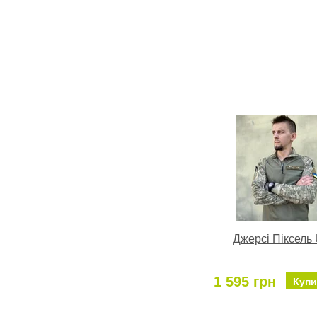
Джерсі Піксель
1 595 грн
Купи