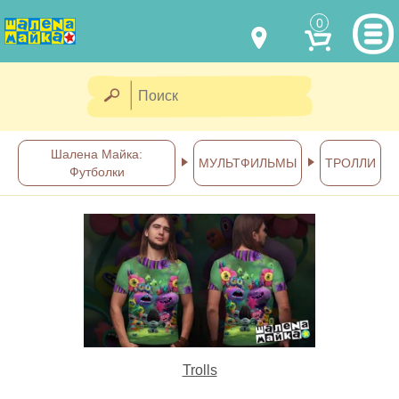
0
МОДЕЛИ ОДЕЖДЫ
(067) 011 0404
Viber
(067) 544 6226
Viber
НАШИ РАБОТЫ
Шалена Майка:
МУЛЬТФИЛЬМЫ
ТРОЛЛИ
Футболки
shalena@mayka.dp.ua
КАК КУПИТЬ
г.Днепр, ул. Ярослава Мудрого, 68
КАК НАС НАЙТИ
Посмотреть на карте
ПОЛНАЯ ВЕРСИЯ САЙТА
Отправка по Украине каждый
день
Trolls