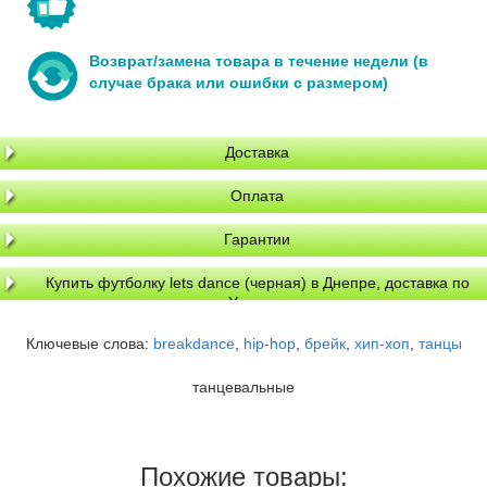
Возврат/замена товара в течение недели (в
случае брака или ошибки с размером)
Доставка
Оплата
Гарантии
Купить футболку lets dance (черная) в Днепре, доставка по
Украине
Ключевые слова:
breakdance
,
hip-hop
,
брейк
,
хип-хоп
,
танцы
танцевальные
Похожие товары: