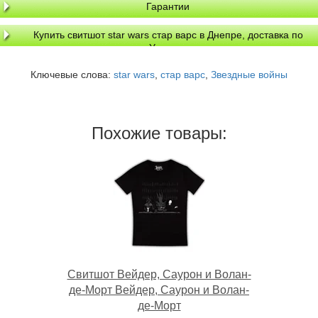
Гарантии
Купить свитшот star wars стар варс в Днепре, доставка по
Украине
Ключевые слова:
star wars
,
стар варс
,
Звездные войны
Похожие товары:
Свитшот Вейдер, Саурон и Волан-
де-Морт Вейдер, Саурон и Волан-
де-Морт