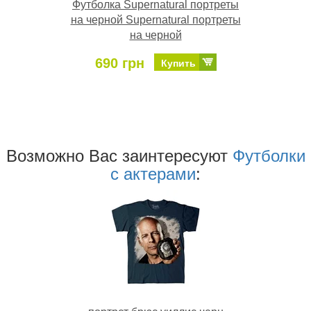
Футболка Supernatural портреты
на черной Supernatural портреты
на черной
690 грн
Купить
Возможно Ваc заинтересуют
Футболки
с актерами
: