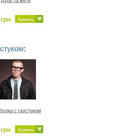
Дурь та же Б
 грн
Купить
лстуком
:
болка с галстуком
 грн
Купить