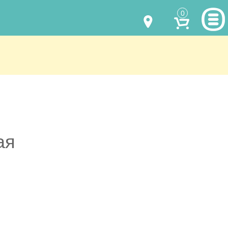
0
МОДЕЛИ ОДЕЖДЫ
(067) 011 0404
Viber
(067) 544 6226
Viber
НАШИ РАБОТЫ
shalena@mayka.dp.ua
КАК КУПИТЬ
г.Днепр, ул. Ярослава Мудрого, 68
КАК НАС НАЙТИ
ая
Посмотреть на карте
ПОЛНАЯ ВЕРСИЯ САЙТА
Отправка по Украине каждый день