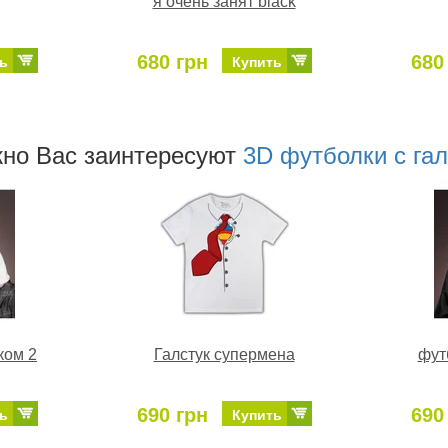
я очень занят black
680 грн
680
ь
Купить
но Ваc заинтересуют
3D футболки с га
ком 2
Галстук супермена
фут
690 грн
690
ь
Купить