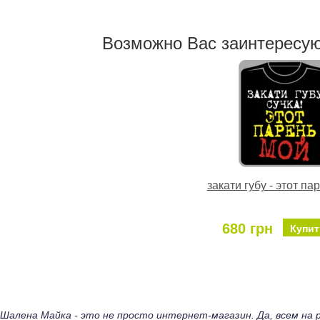
Возможно Ваc заинтересу
закати губу - этот па
680 грн
Купит
Шалена Майка - это не просто интернет-магазин. Да, всем н