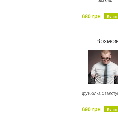
без баб
680 грн
Купит
Возмож
футболка с галсту
690 грн
Купит