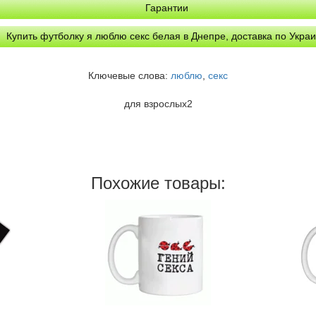
Гарантии
Купить футболку я люблю секс белая в Днепре, доставка по Укра
Ключевые слова:
люблю
,
секс
для взрослых2
Похожие товары: