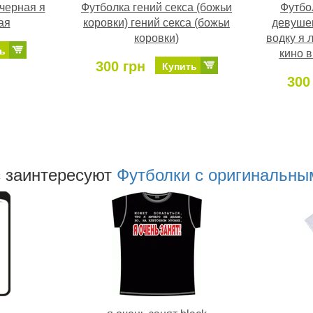
черная я
Футболка гений секса (божьи
Футбо
ая
коровки) гений секса (божьи
девушек
коровки)
водку я 
ь
кино в
300 грн
Купить
300
 заинтересуют
Футболки с оригинальны