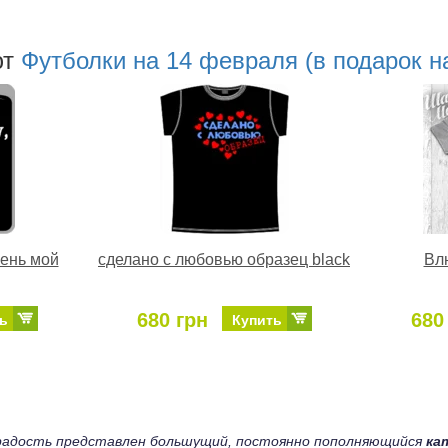
ют
Футболки на 14 февраля (в подарок н
рень мой
сделано с любовью образец black
Вл
680 грн
680
ь
Купить
а радость представлен большущий, постоянно пополняющийся
ка