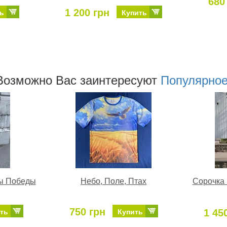
680
1 200 грн
ь
Купить
Возможно Ваc заинтересуют
Популярно
ы Победы
Небо, Поле, Птах
Сорочка 
750 грн
1 45
ть
Купить