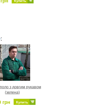
 грн
Купить
е
:
поло з довгим рукавом
(зелена)
0 грн
Купить