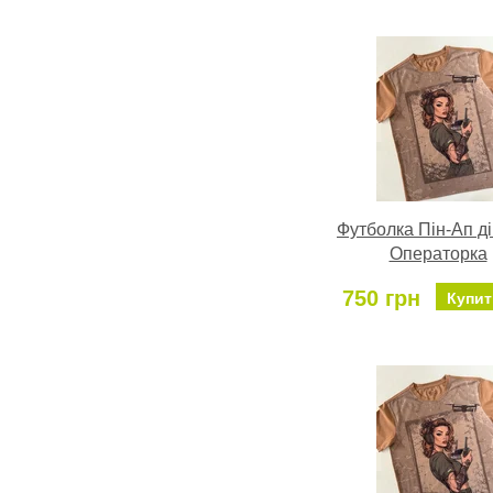
Футболка Пін-Ап д
Операторка
750 грн
Купит