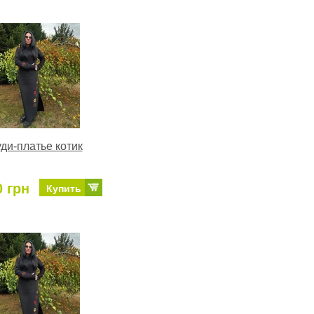
ди-платье котик
0 грн
Купить