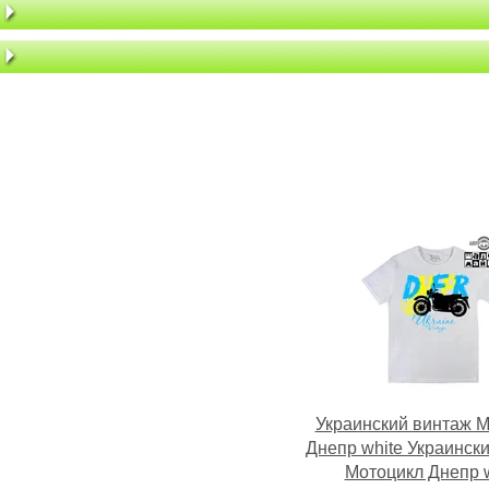
Украинский винтаж 
Днепр white Украинск
Мотоцикл Днепр w