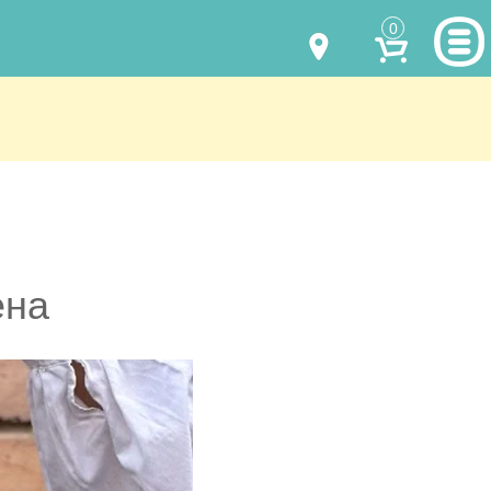
0
МОДЕЛИ ОДЕЖДЫ
(067) 011 0404
Viber
(067) 544 6226
Viber
НАШИ РАБОТЫ
shalena@mayka.dp.ua
КАК КУПИТЬ
г.Днепр, ул. Ярослава Мудрого, 68
КАК НАС НАЙТИ
ена
Посмотреть на карте
ПОЛНАЯ ВЕРСИЯ САЙТА
Отправка по Украине каждый день