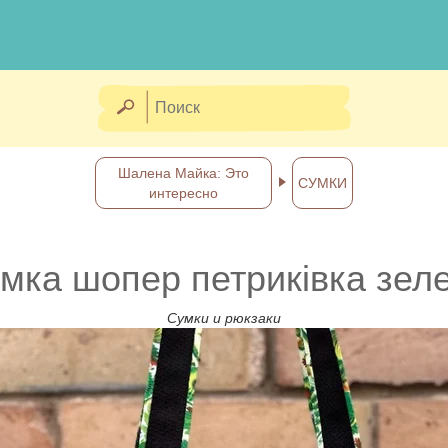
Шалена Майка: Это
СУМКИ
интересно
мка шопер петриківка зел
Сумки и рюкзаки