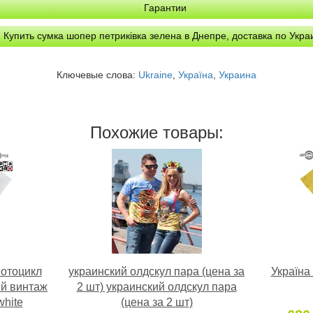
Гарантии
Купить сумка шопер петриківка зелена в Днепре, доставка по Укра
Ключевые слова:
Ukraine
,
Україна
,
Украина
Похожие товары:
Мотоцикл
украинский олдскул пара (цена за
Україна
ий винтаж
2 шт) украинский олдскул пара
hite
(цена за 2 шт)