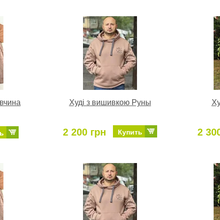
івчина
Худі з вишивкою Руны
Ху
2 200 грн
2 30
Купить
ь