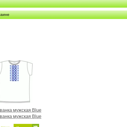
раине
анка мужская Blue
анка мужская Blue