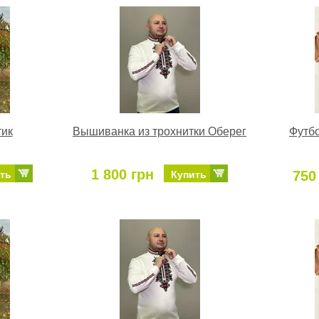
тик
Вышиванка из трохнитки Оберег
Футбо
1 800 грн
750
ть
Купить