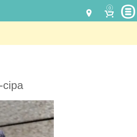
0
МОДЕЛИ ОДЕЖДЫ
(067) 011 0404
Viber
(067) 544 6226
Viber
НАШИ РАБОТЫ
shalena@mayka.dp.ua
КАК КУПИТЬ
г.Днепр, ул. Ярослава Мудрого, 68
КАК НАС НАЙТИ
-сіра
Посмотреть на карте
ПОЛНАЯ ВЕРСИЯ САЙТА
Отправка по Украине каждый день