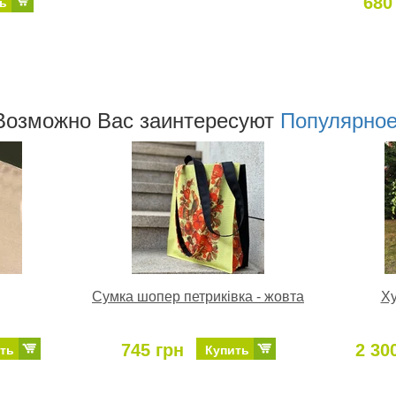
680
ь
Возможно Ваc заинтересуют
Популярно
Сумка шопер петриківка - жовта
Ху
745 грн
2 30
ть
Купить