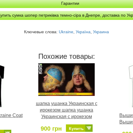
Гарантии
упить сумка шопер петриківка темно-сіра в Днепре, доставка по Ук
Ключевые слова:
Ukraine
,
Україна
,
Украина
Похожие товары:
шапка ушанка Украинская с
ирокезом шапка ушанка
raine Coat
Вышив
Украинская с ирокезом
Вышив
900 грн
Купить