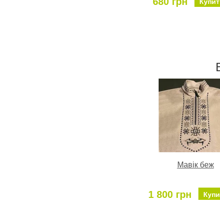
680 грн
Купит
Мавік беж
1 800 грн
Купи