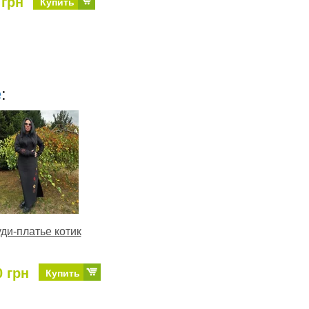
 грн
Купить
е
:
ди-платье котик
0 грн
Купить