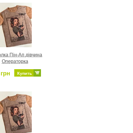
лка Пін-Ап дівчина
Операторка
 грн
Купить