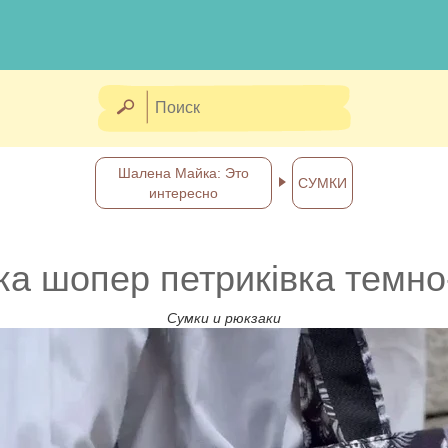
Шалена Майка: Это
СУМКИ
интересно
а шопер петриківка темно
Сумки и рюкзаки