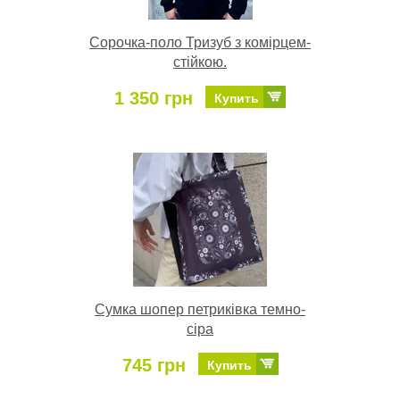
Сорочка-поло Тризуб з комірцем-
стійкою.
1 350 грн
Купить
Сумка шопер петриківка темно-
сіра
745 грн
Купить