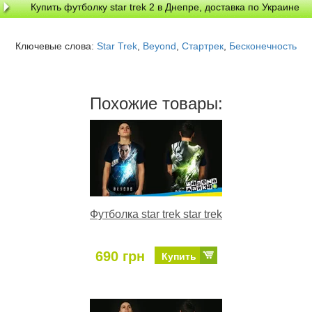
Купить футболку star trek 2 в Днепре, доставка по Украине
Ключевые слова:
Star Trek
,
Beyond
,
Стартрек
,
Бесконечность
Похожие товары:
Футболка star trek star trek
690 грн
Купить