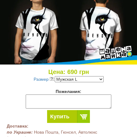
Цена:
690
грн
Размер
:
Пожелания:
Купить
Доставка:
по Украине:
Нова Пошта, Гюнсел, Автолюкс