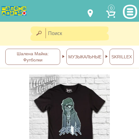
0
МОДЕЛИ ОДЕЖДЫ
(067) 011 0404
Viber
(067) 544 6226
Viber
НАШИ РАБОТЫ
Шалена Майка:
МУЗЫКАЛЬНЫЕ
SKRILLEX
Футболки
shalena@mayka.dp.ua
КАК КУПИТЬ
г.Днепр, ул. Ярослава Мудрого, 68
КАК НАС НАЙТИ
Посмотреть на карте
ПОЛНАЯ ВЕРСИЯ САЙТА
Отправка по Украине каждый
день