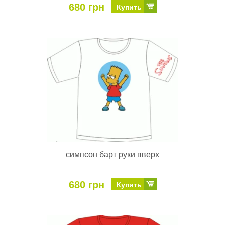
680 грн
Купить
симпсон барт руки вверх
680 грн
Купить