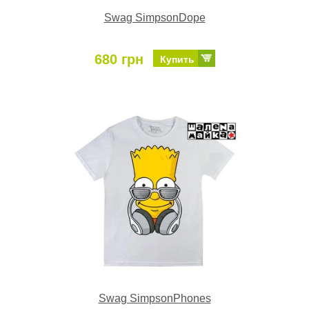
Swag SimpsonDope
680 грн
Купить
Swag SimpsonPhones