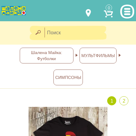
0
МОДЕЛИ ОДЕЖДЫ
(067) 011 0404
Viber
(067) 544 6226
Viber
НАШИ РАБОТЫ
Шалена Майка:
МУЛЬТФИЛЬМЫ
Футболки
shalena@mayka.dp.ua
КАК КУПИТЬ
г.Днепр, ул. Ярослава Мудрого, 68
СИМПСОНЫ
КАК НАС НАЙТИ
Посмотреть на карте
ПОЛНАЯ ВЕРСИЯ САЙТА
1
2
Отправка по Украине каждый
день