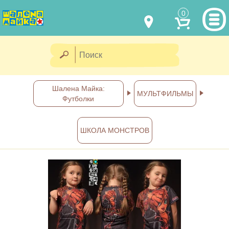
0
МОДЕЛИ ОДЕЖДЫ
(067) 011 0404
Viber
(067) 544 6226
Viber
НАШИ РАБОТЫ
Шалена Майка:
МУЛЬТФИЛЬМЫ
Футболки
shalena@mayka.dp.ua
КАК КУПИТЬ
г.Днепр, ул. Ярослава Мудрого, 68
ШКОЛА МОНСТРОВ
КАК НАС НАЙТИ
Посмотреть на карте
ПОЛНАЯ ВЕРСИЯ САЙТА
Отправка по Украине каждый
день