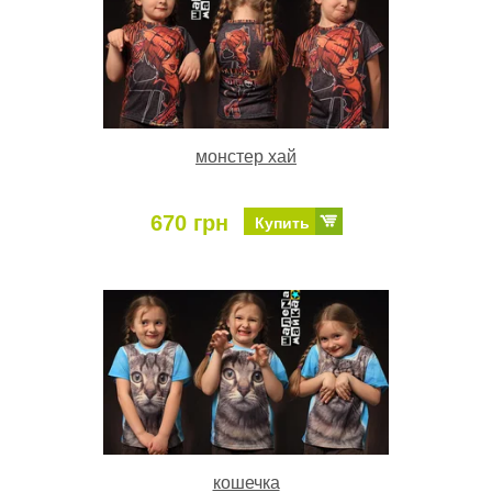
монстер хай
670 грн
Купить
кошечка