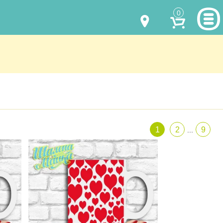
0
МОДЕЛИ ОДЕЖДЫ
(067) 011 0404
Viber
(067) 544 6226
Viber
НАШИ РАБОТЫ
shalena@mayka.dp.ua
КАК КУПИТЬ
г.Днепр, ул. Ярослава Мудрого, 68
1
2
9
...
КАК НАС НАЙТИ
Посмотреть на карте
ПОЛНАЯ ВЕРСИЯ САЙТА
Отправка по Украине каждый день