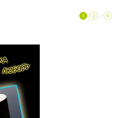
1
2
9
...