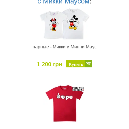
с Микки Маусом
:
парные - Микки и Минни Маус
1 200 грн
Купить