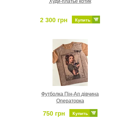
Худи-платье котик
2 300 грн
Купить
Футболка Пін-Ап дівчина
Операторка
750 грн
Купить