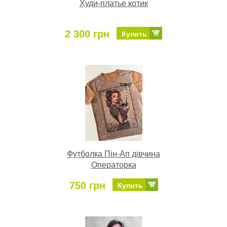
Худи-платье котик
2 300 грн
Купить
Футболка Пін-Ап дівчина
Операторка
750 грн
Купить