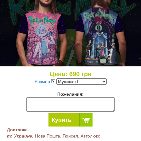
Цена:
690
грн
Размер
:
Пожелания:
Купить
Доставка:
по Украине:
Нова Пошта, Гюнсел, Автолюкс