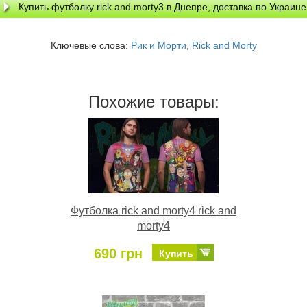
Купить футболку rick and morty3 в Днепре, доставка по Украине
Ключевые слова:
Рик и Морти
,
Rick and Morty
Похожие товары:
Футболка rick and morty4 rick and
morty4
690 грн
Купить