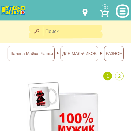
0
МОДЕЛИ ОДЕЖДЫ
(067) 011 0404
Viber
(067) 544 6226
Viber
НАШИ РАБОТЫ
Шалена Майка: Чашки
ДЛЯ МАЛЬЧИКОВ
РАЗНОЕ
shalena@mayka.dp.ua
КАК КУПИТЬ
г.Днепр, ул. Ярослава Мудрого, 68
1
2
КАК НАС НАЙТИ
Посмотреть на карте
ПОЛНАЯ ВЕРСИЯ САЙТА
Отправка по Украине каждый
день