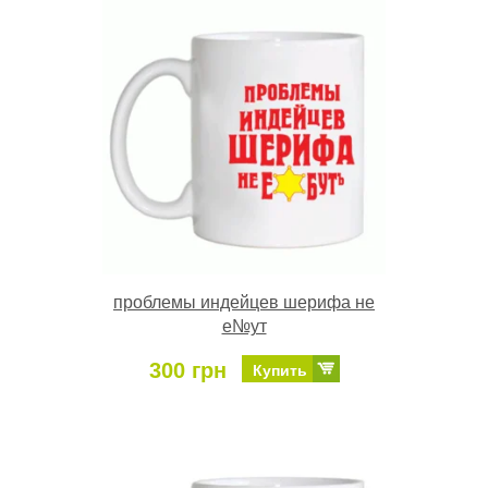
проблемы индейцев шерифа не
е№ут
300 грн
Купить