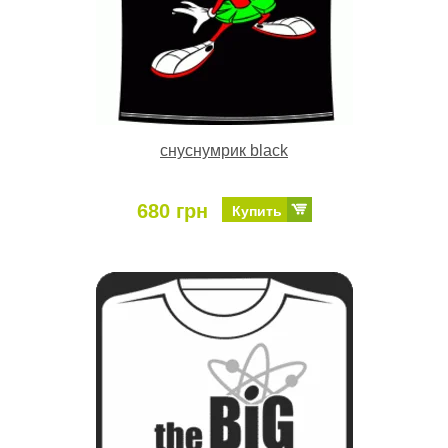
снуснумрик black
680 грн
Купить