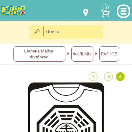
0
МОДЕЛИ ОДЕЖДЫ
(067) 011 0404
Viber
(067) 544 6226
Viber
НАШИ РАБОТЫ
Шалена Майка:
ФИЛЬМЫ
РАЗНОЕ
Футболки
shalena@mayka.dp.ua
КАК КУПИТЬ
г.Днепр, ул. Ярослава Мудрого, 68
1
3
4
...
КАК НАС НАЙТИ
Посмотреть на карте
ПОЛНАЯ ВЕРСИЯ САЙТА
Отправка по Украине каждый
день