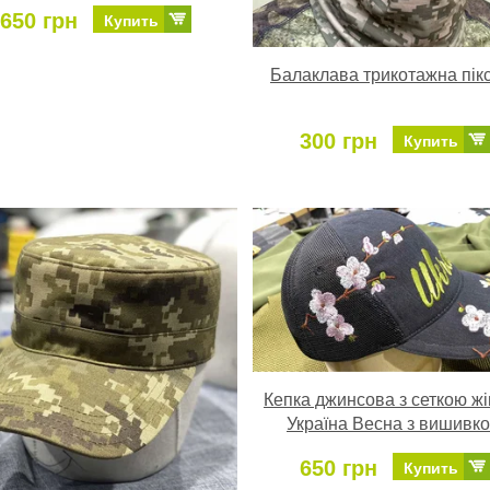
650 грн
Купить
Балаклава трикотажна пік
300 грн
Купить
Кепка джинсова з сеткою ж
Україна Весна з вишивк
650 грн
Купить