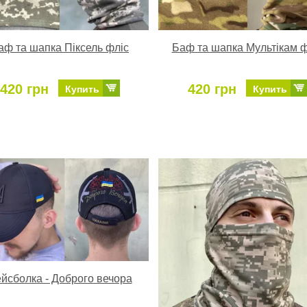
аф та шапка Піксель фліс
Баф та шапка Мультікам ф
420 грн
420 грн
Купить
Купить
йсболка - Доброго вечора