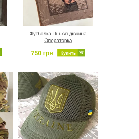
Футболка Пін-Ап дівчина
Операторка
750 грн
Купить