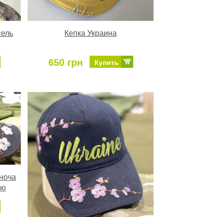
сель
Кепка Украина
650 грн
Купить
іноча
ою