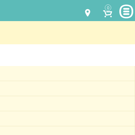
0
МОДЕЛИ ОДЕЖДЫ
(067) 011 0404
Viber
(067) 544 6226
Viber
НАШИ РАБОТЫ
shalena@mayka.dp.ua
КАК КУПИТЬ
г.Днепр, ул. Ярослава Мудрого, 68
КАК НАС НАЙТИ
Посмотреть на карте
ПОЛНАЯ ВЕРСИЯ САЙТА
Отправка по Украине каждый день