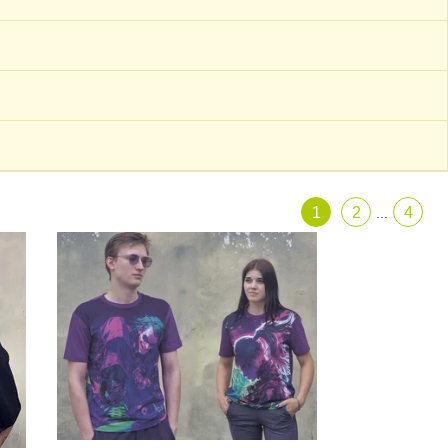
1
2
4
...