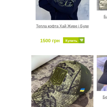
Б
Тепла кофта Хай Живе і Буде
1500 грн
Купить
Бе