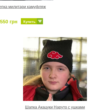
епка милитари камуфляж
550 грн
Купить
Шапка Акацуки Наруто с ушками