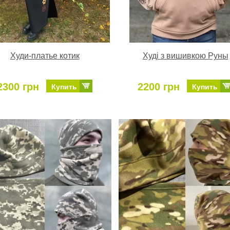
Худи-платье котик
Худі з вишивкою Руны
2300 грн
2200 грн
Купить
Купить