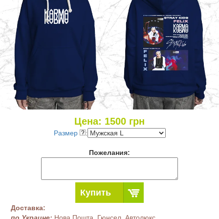
Цена:
1500
грн
Размер
:
Пожелания:
Купить
Доставка:
по Украине:
Нова Пошта, Гюнсел, Автолюкс