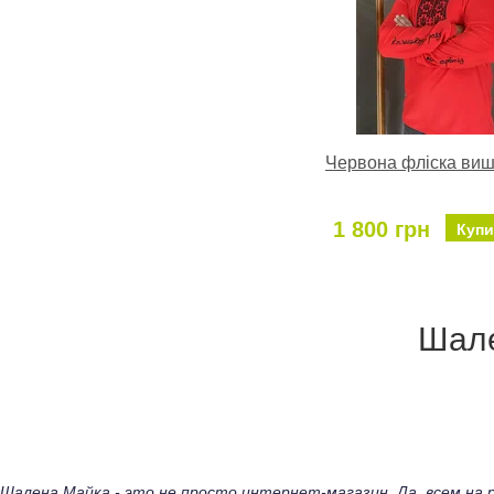
Червона фліска ви
1 800 грн
Купи
Шале
Шалена Майка - это не просто интернет-магазин. Да, всем н