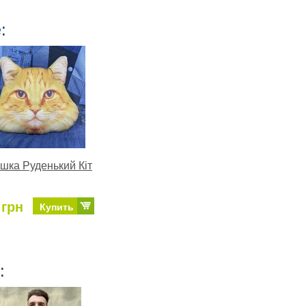
е
:
шка Руденький Кіт
 грн
Купить
: