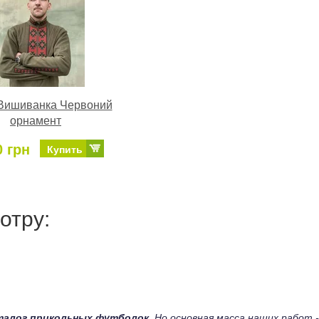
 Вишиванка Червоний
орнамент
0 грн
Купить
отру:
талог прикольных футболок
. Но основная масса наших работ -