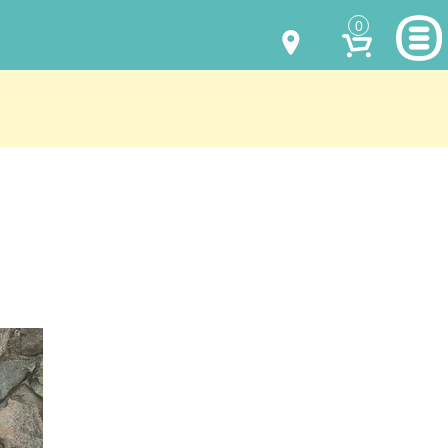
0
МОДЕЛИ ОДЕЖДЫ
(067) 011 0404
Viber
(067) 544 6226
Viber
НАШИ РАБОТЫ
shalena@mayka.dp.ua
КАК КУПИТЬ
г.Днепр, ул. Ярослава Мудрого, 68
КАК НАС НАЙТИ
Посмотреть на карте
ПОЛНАЯ ВЕРСИЯ САЙТА
Отправка по Украине каждый день