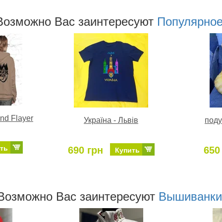
Возможно Ваc заинтересуют
Популярно
nd Flayer
Україна - Львів
поду
ть
690 грн
650
Купить
Возможно Ваc заинтересуют
Вышиванки