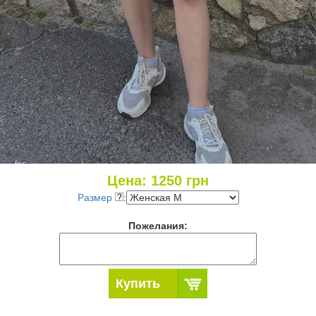
Цена:
1250
грн
Размер
:
Пожелания:
Купить