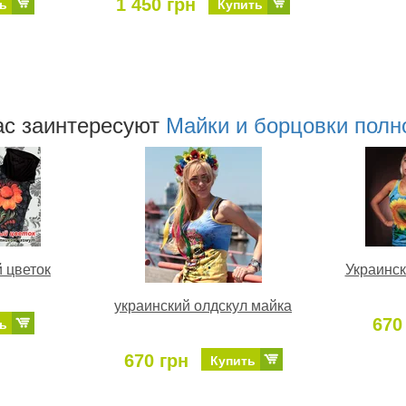
1 450 грн
ь
Купить
c заинтересуют
Майки и борцовки полн
 цветок
Украинск
украинский олдскул майка
670
ь
670 грн
Купить