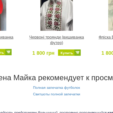
шиванка
Червоні троянди (вишиванка
Фліска
футер)
1 800 грн
1 80
ть
Купить
на Майка рекомендует к просм
Полная запечатка футболок
Свитшоты полной запечатки
а радость представлен большущий, постоянно пополняющийся
ка