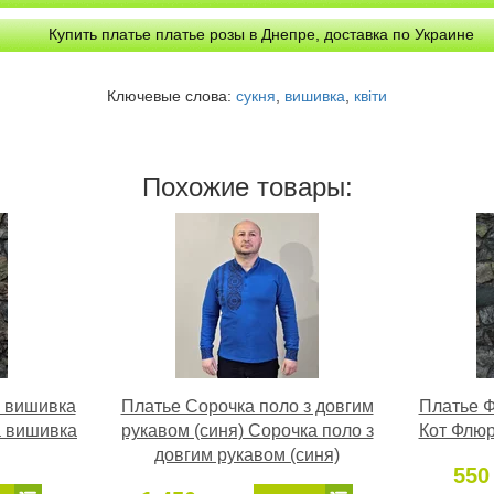
Купить платье платье розы в Днепре, доставка по Украине
Ключевые слова:
сукня
,
вишивка
,
квіти
Похожие товары:
 вишивка
Платье Сорочка поло з довгим
Платье 
 вишивка
рукавом (синя) Сорочка поло з
Кот Флюр
довгим рукавом (синя)
550