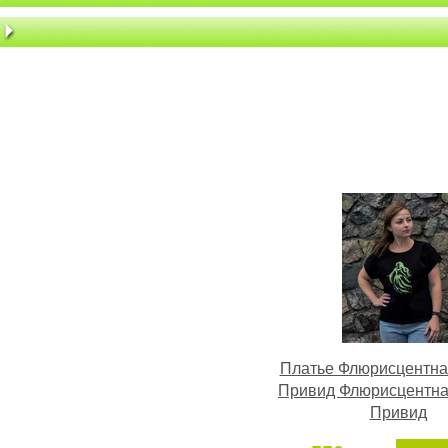
Платье Флюрисцентна
Привид Флюрисцентна
Привид