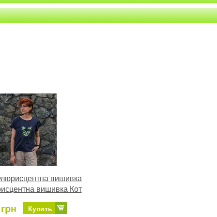
Флюрисцентна вишивка
исцентна вишивка Кот
 грн
Купить