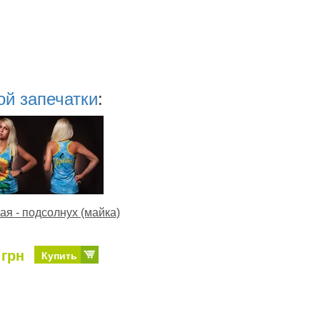
ой запечатки
:
ая - подсолнух (майка)
 грн
Купить