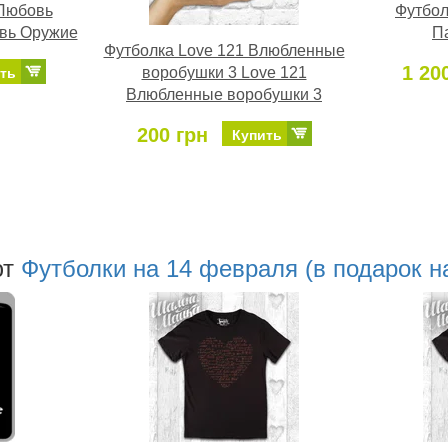
 Любовь
Футбол
вь Оружие
П
Футболка Love 121 Влюбленные
1 20
воробушки 3 Love 121
ть
Влюбленные воробушки 3
200 грн
Купить
ют
Футболки на 14 февраля (в подарок н