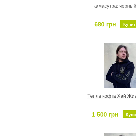
камасутра: черный
680 грн
Купит
Тепла кофта Хай Жив
1 500 грн
Купи