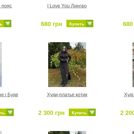
 пояс
I Love You Лингво
680 грн
680
ь
Купить
е і Буде
Худи-платье котик
Худі
2 300 грн
2 20
ть
Купить