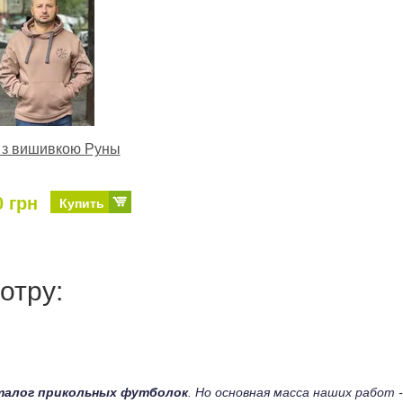
 з вишивкою Руны
0 грн
Купить
отру:
талог прикольных футболок
. Но основная масса наших работ -