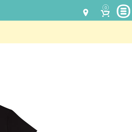
0
МОДЕЛИ ОДЕЖДЫ
(067) 011 0404
Viber
(067) 544 6226
Viber
НАШИ РАБОТЫ
shalena@mayka.dp.ua
КАК КУПИТЬ
г.Днепр, ул. Ярослава Мудрого, 68
КАК НАС НАЙТИ
Посмотреть на карте
ПОЛНАЯ ВЕРСИЯ САЙТА
Отправка по Украине каждый день