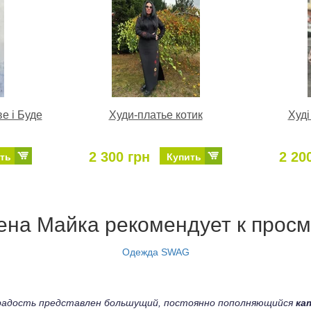
е і Буде
Худи-платье котик
Худі
2 300 грн
2 20
ть
Купить
на Майка рекомендует к просм
Одежда SWAG
а радость представлен большущий, постоянно пополняющийся
ка