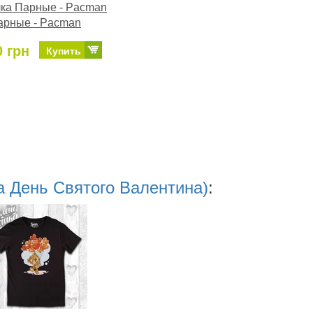
ка Парные - Pacman
арные - Pacman
0 грн
Купить
а День Святого Валентина)
: