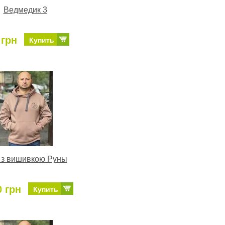
Ведмедик 3
 грн
Купить
 з вишивкою Руны
0 грн
Купить