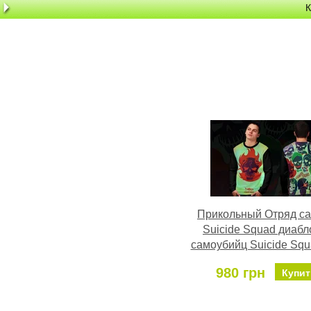
К
Прикольный Отряд с
Suicide Squad диабл
самоубийц Suicide Squ
980 грн
Купит