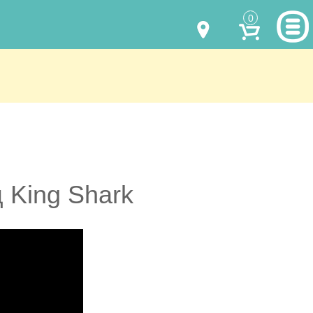
0
МОДЕЛИ ОДЕЖДЫ
(067) 011 0404
Viber
(067) 544 6226
Viber
НАШИ РАБОТЫ
shalena@mayka.dp.ua
КАК КУПИТЬ
г.Днепр, ул. Ярослава Мудрого, 68
КАК НАС НАЙТИ
 King Shark
Посмотреть на карте
ПОЛНАЯ ВЕРСИЯ САЙТА
Отправка по Украине каждый день