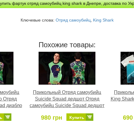
упить фартук отряд самоубийц king shark в Днепре, доставка по Ук
Ключевые слова:
Отряд самоубийц
,
King Shark
Похожие товары:
амоубийц
Прикольный Отряд самоубийц
Прикольн
о Отряд
Suicide Squad дедшот Отряд
King Shark
ad диабло
самоубийц Suicide Squad дедшот
980 грн
690
ь
Купить