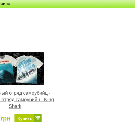
раине
ый отряд самоубийц -
 отряд самоубийц - King
Shark
 грн
Купить