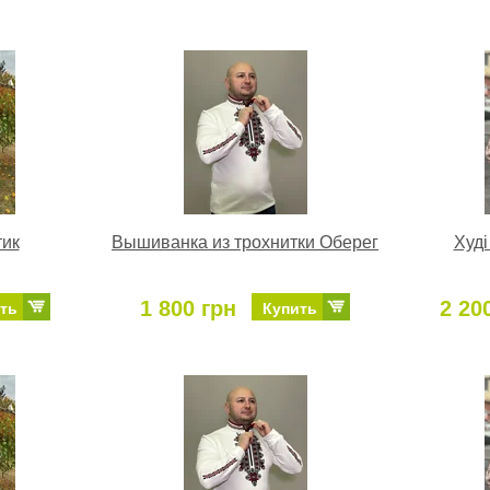
тик
Вышиванка из трохнитки Оберег
Худі
1 800 грн
2 20
ть
Купить