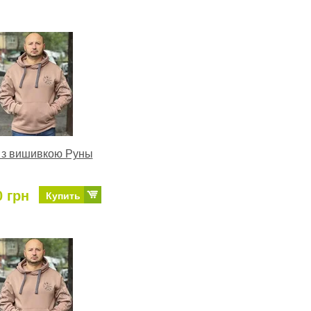
 з вишивкою Руны
0 грн
Купить